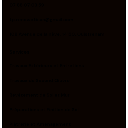
07 88 07 03 59
tp.renovartisan@gmail.com
108 Avenue de la hève, 14150, Ouistreham
Services
Travaux Extérieurs et Entretiens
Travaux de Second Œuvre
Revêtement de Sol et Mur
Préparations et Finition de Sol
Plâtrerie et Aménagement