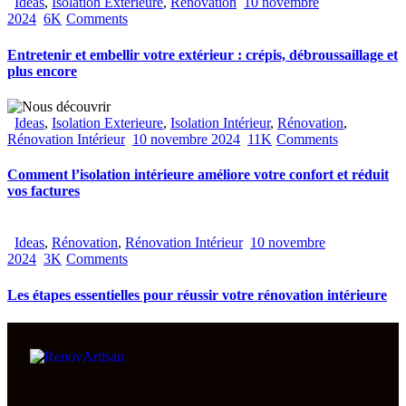
Ideas
,
Isolation Exterieure
,
Rénovation
10 novembre
2024
6K
Comments
Entretenir et embellir votre extérieur : crépis, débroussaillage et
plus encore
Ideas
,
Isolation Exterieure
,
Isolation Intérieur
,
Rénovation
,
Rénovation Intérieur
10 novembre 2024
11K
Comments
Comment l’isolation intérieure améliore votre confort et réduit
vos factures
Ideas
,
Rénovation
,
Rénovation Intérieur
10 novembre
2024
3K
Comments
Les étapes essentielles pour réussir votre rénovation intérieure