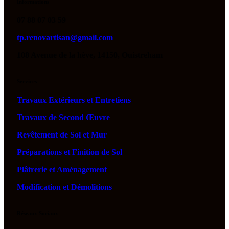
Informations
07 88 07 03 59
tp.renovartisan@gmail.com
108 Avenue de la hève, 14150, Ouistreham
Services
Travaux Extérieurs et Entretiens
Travaux de Second Œuvre
Revêtement de Sol et Mur
Préparations et Finition de Sol
Plâtrerie et Aménagement
Modification et Démolitions
Réseaux Sociaux