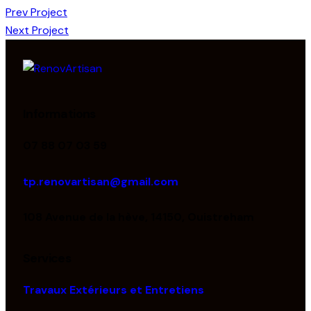
Prev Project
Next Project
Informations
07 88 07 03 59
tp.renovartisan@gmail.com
108 Avenue de la hève, 14150, Ouistreham
Services
Travaux Extérieurs et Entretiens