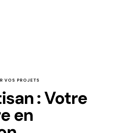
UR VOS PROJETS
isan : Votre
re en
on