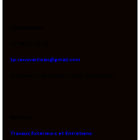
Informations
07 88 07 03 59
tp.renovartisan@gmail.com
108 Avenue de la hève, 14150, Ouistreham
Services
Travaux Extérieurs et Entretiens