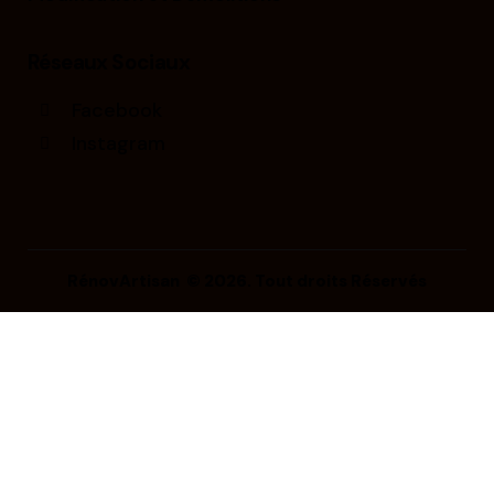
Réseaux Sociaux
Facebook
Instagram
RénovArtisan © 2026. Tout droits Réservés