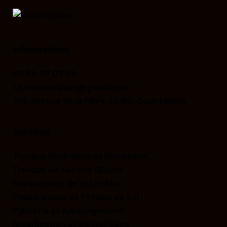
Informations
07 88 07 03 59
tp.renovartisan@gmail.com
108 Avenue de la hève, 14150, Ouistreham
Services
Travaux Extérieurs et Entretiens
Travaux de Second Œuvre
Revêtement de Sol et Mur
Préparations et Finition de Sol
Plâtrerie et Aménagement
Modification et Démolitions