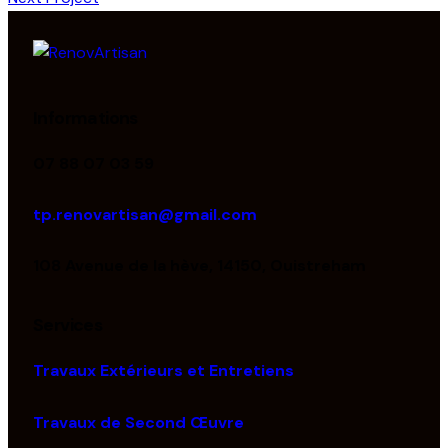
Informations
07 88 07 03 59
tp.renovartisan@gmail.com
108 Avenue de la hève, 14150, Ouistreham
Services
Travaux Extérieurs et Entretiens
Travaux de Second Œuvre