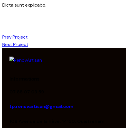
Dicta sunt explicabo.
Prev Project
Next Project
Informations
07 88 07 03 59
tp.renovartisan@gmail.com
108 Avenue de la hève, 14150, Ouistreham