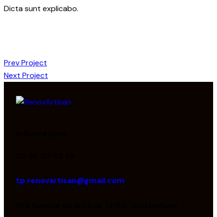
Dicta sunt explicabo.
Prev Project
Next Project
Informations
07 88 07 03 59
tp.renovartisan@gmail.com
108 Avenue de la hève, 14150, Ouistreham