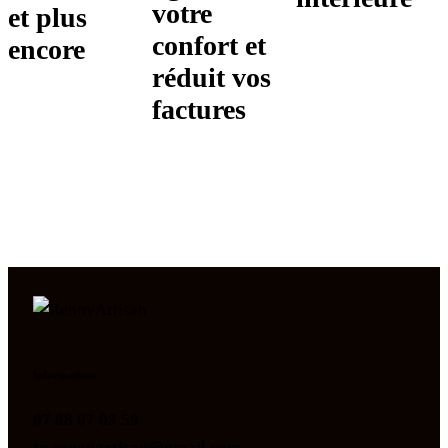
votre
et plus
confort et
encore
réduit vos
factures
Informations
07 88 07 03 59
tp.renovartisan@gmail.com