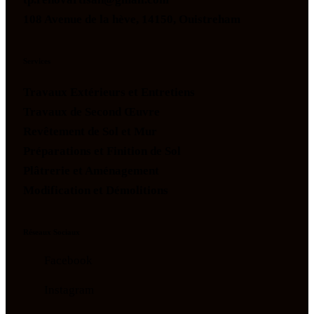
108 Avenue de la hève, 14150, Ouistreham
Services
Travaux Extérieurs et Entretiens
Travaux de Second Œuvre
Revêtement de Sol et Mur
Préparations et Finition de Sol
Plâtrerie et Aménagement
Modification et Démolitions
Réseaux Sociaux
Facebook
Instagram